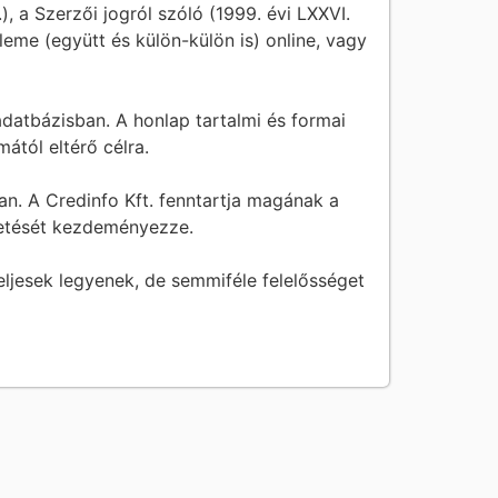
.), a Szerzői jogról szóló (1999. évi LXXVI.
leme (együtt és külön-külön is) online, vagy
adatbázisban. A honlap tartalmi és formai
ától eltérő célra.
an. A Credinfo Kft. fenntartja magának a
tetését kezdeményezze.
eljesek legyenek, de semmiféle felelősséget