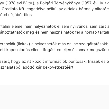
yv (1978.évi IV. tv.), a Polgári Törvénykönyv (1957. évi IV. tv
 Credinfo Kft. engedélye nélkül az oldalak bármely alkotóe
el céljából tilos.
artalmi elemei nem helyezhetők el sem nyilvános, sem zárt 
áltoztathatók meg és nem használhatók fel a honlap tartalm
erenciák (linkek) elhelyezhetők más online szolgáltatásokb
zett kapcsolódás ellen kifogást emeljen és annak megszün
ért, hogy az itt közölt információk pontosak, frissek és t
asználatából adódó kár bekövetkeztéért.