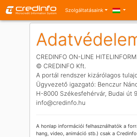
Szolgáltatásaink
Adatvédele
CREDINFO ON-LINE HITELINFORM
© CREDINFO Kft.
A portál rendszer kizárólagos tul
Ügyvezető igazgató: Benczur Nán
H-8000 Székesfehérvár, Budai út 9
info@credinfo.hu
A honlap információi felhasználhatók a forr
hang, video, animáció stb.) csak a Credinfo