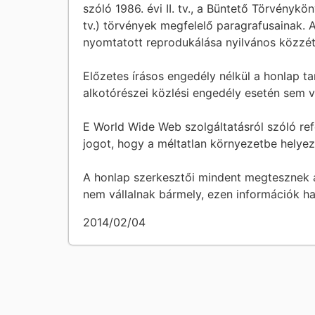
szóló 1986. évi II. tv., a Büntető Törvénykön
tv.) törvények megfelelő paragrafusainak. A
nyomtatott reprodukálása nyilvános közzétét
Előzetes írásos engedély nélkül a honlap t
alkotórészei közlési engedély esetén sem v
E World Wide Web szolgáltatásról szóló ref
jogot, hogy a méltatlan környezetbe helye
A honlap szerkesztői mindent megtesznek az
nem vállalnak bármely, ezen információk h
2014/02/04