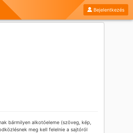
Bejelentkezés
ainak bármilyen alkotóeleme (szöveg, kép,
odközlésnek meg kell felelnie a sajtóról