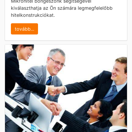
Mikrohitel böngészőnk segítségével
kiválaszthatja az Ön számára legmegfelelőbb
hitelkonstrukciókat.
tovább...